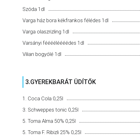
Szóda 1dl
Varga ház bora kékfrankos félédes 1dl
Varga olaszrizling 1dl
Varsányi fééééléééédes 1dl
Vilian bogyólé 1dl
3.GYEREKBARÁT ÜDÍTŐK
1. Coca Cola 0,25l
3. Schweppes tonic 0,25l
5. Toma Alma 50% 0,25l
5. Toma F. Ribizli 25% 0,25l