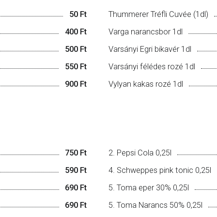
50 Ft
Thummerer Tréfli Cuvée (1dl)
400 Ft
Varga narancsbor 1dl
500 Ft
Varsányi Egri bikavér 1dl
550 Ft
Varsányi félédes rozé 1dl
900 Ft
Vylyan kakas rozé 1dl
750 Ft
2. Pepsi Cola 0,25l
590 Ft
4. Schweppes pink tonic 0,25l
690 Ft
5. Toma eper 30% 0,25l
690 Ft
5. Toma Narancs 50% 0,25l