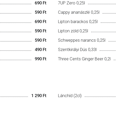
690 Ft
7UP Zero 0,25l
590 Ft
Cappy ananászlé 0,25l
690 Ft
Lipton barackos 0,25l
590 Ft
Lipton zöld 0,25l
590 Ft
Schweppes narancs 0,25l
490 Ft
Szentkirályi Dús 0,33l
990 Ft
Three Cents Ginger Beer 0,2l
1 290 Ft
Lánchíd (2cl)