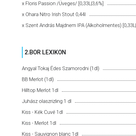
x Floris Passion /Üveges/ [0,33L|3,6%]
x Ohara Nitro Irish Stout 0,44l
x Szent András Majdnem IPA (Alkoholmentes) [0,33L
2.BOR LEXIKON
Angyal Tokaj Édes Szamorodni (1dl)
BB Merlot (1dl)
Hilltop Merlot 1dl
Juhász olaszrizling 1 dl
Kiss - Kék Cuvé 1dl
Kiss - Merlot 1dl
Kiss - Sauvignon blanc 1dl