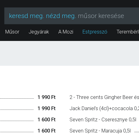
keresd meg. nézd meg.
műsor keresése
Műsor
Jegyárak
A Mozi
Estpresszó
Terembérl
1 990 Ft
2 - Three cents Gingher Beer é
1 990 Ft
Jack Daniel's (4cl)+cocacola 0,
1 600 Ft
Seven Spritz - Cseresznye 0,5l
1 600 Ft
Seven Spritz - Maracuja 0,5l