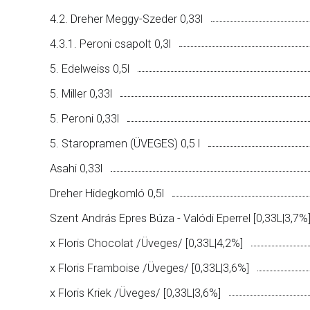
4.2. Dreher Meggy-Szeder 0,33l
4.3.1. Peroni csapolt 0,3l
5. Edelweiss 0,5l
5. Miller 0,33l
5. Peroni 0,33l
5. Staropramen (ÜVEGES) 0,5 l
Asahi 0,33l
Dreher Hidegkomló 0,5l
Szent András Epres Búza - Valódi Eperrel [0,33L|3,7%
x Floris Chocolat /Üveges/ [0,33L|4,2%]
x Floris Framboise /Üveges/ [0,33L|3,6%]
x Floris Kriek /Üveges/ [0,33L|3,6%]