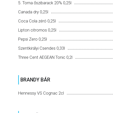
5. Toma őszibarack 20% 0,25l
Canada dry 0,25l
Coca Cola zéró 0,25l
Lipton citromos 0,25l
Pepsi Zero 0,25l
Szentkirályi Csendes 0,33l
Three Cent AEGEAN Tonic 0,2l
BRANDY BÁR
Hennessy VS Cognac 2cl