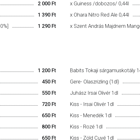
2 000 Ft
x Guiness /dobozos/ 0,44l
1 390 Ft
x Ohara Nitro Red Ale 0,44l
|0%]
1 290 Ft
x Szent András Majdnem Mangó
1 200 Ft
Babits Tokaji sárgamuskotály 1
450 Ft
Gere- Olaszrizling (1dl)
550 Ft
Juhász Irsai Olivér 1dl
720 Ft
Kiss - Irsai Olivér 1dl
650 Ft
Kiss - Menedék 1dl
800 Ft
Kiss - Rozé 1dl
650 Ft
Kiss - Zöld Cuvé 1dl