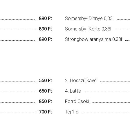
890 Ft
Somersby- Dinnye 0,33l
890 Ft
Somersby- Körte 0,33l
890 Ft
Strongbow aranyalma 0,33l
550 Ft
2. Hosszú kávé
650 Ft
4. Latte
850 Ft
Forró Csoki
700 Ft
Tej 1 dl