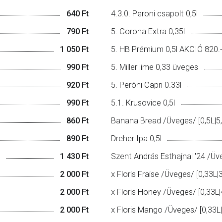
640 Ft
4.3.0. Peroni csapolt 0,5l
790 Ft
5. Corona Extra 0,35l
1 050 Ft
5. HB Prémium 0,5l AKCIÓ 820.-
990 Ft
5. Miller lime 0,33 üveges
920 Ft
5. Peróni Capri 0.33l
990 Ft
5.1. Krusovice 0,5l
860 Ft
Banana Bread /Üveges/ [0,5L|5
890 Ft
Dreher Ipa 0,5l
]
1 430 Ft
Szent András Esthajnal '24 /Üv
2 000 Ft
x Floris Fraise /Üveges/ [0,33L|
2 000 Ft
x Floris Honey /Üveges/ [0,33L|
2 000 Ft
x Floris Mango /Üveges/ [0,33L