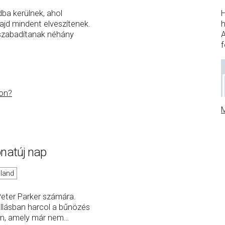
ba kerülnek, ahol
H
majd mindent elveszítenek.
h
lszabadítanak néhány
A
f
on?
M
natúj nap
land
Peter Parker számára.
llásban harcol a bűnözés
ban, amely már nem
…