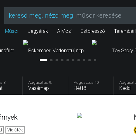
keresd meg. nézd meg.
műsor keresése
Műsor
Jegyárak
A Mozi
Estpresszó
Terembérl
ínófilm
Pókember: Vadonatúj nap
Toy Story 
s 8.
Augusztus 9.
Augusztus 10.
Augusztu
t
Vasárnap
Hétfő
Kedd
örnyek
d
Vígjáték