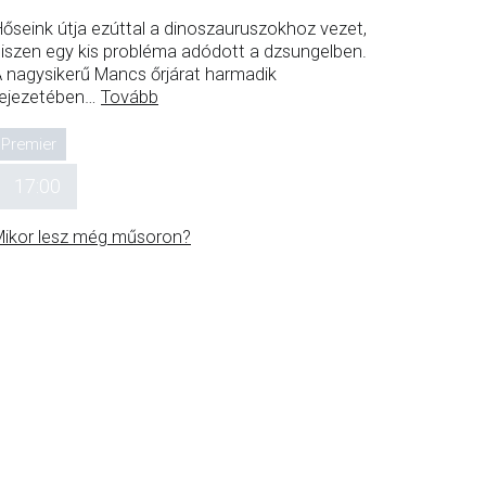
őseink útja ezúttal a dinoszauruszokhoz vezet,
iszen egy kis probléma adódott a dzsungelben.
 nagysikerű Mancs őrjárat harmadik
ejezetében
…
Tovább
Premier
17:00
ikor lesz még műsoron?