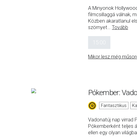
A Minyonok Hollywood
filmcsillaggá válnak, 
Közben akaratlanul e
szörnyet
…
Tovább
15:00
Mikor lesz még műsor
Pókember: Vado
Fantasztikus
Ka
Vadonatúj nap virrad 
Pókemberként teljes á
ellen egy olyan világ