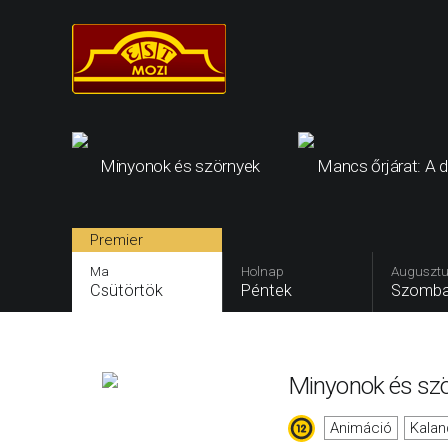
Minyonok és szörnyek
Mancs őrjárat: A d
Premier
Ma
Holnap
Augusztu
Csütörtök
Péntek
Szomba
Minyonok és sz
Animáció
Kalan