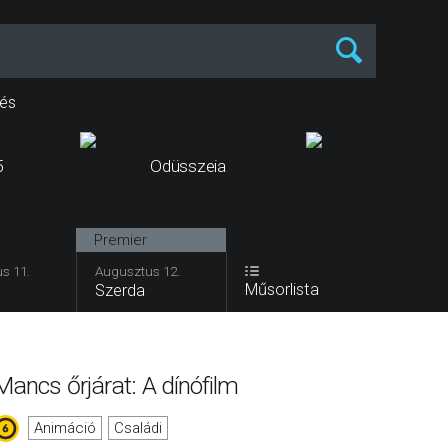
és
5
Odüsszeia
Az idege
Premier
s 11.
Augusztus 12.
Műsorlista
Szerda
Mancs őrjárat: A dínófilm
Animáció
Családi