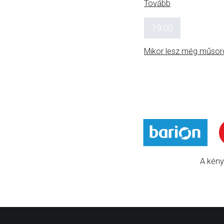
Tovább
19:00
Mikor lesz még műsor
A kény