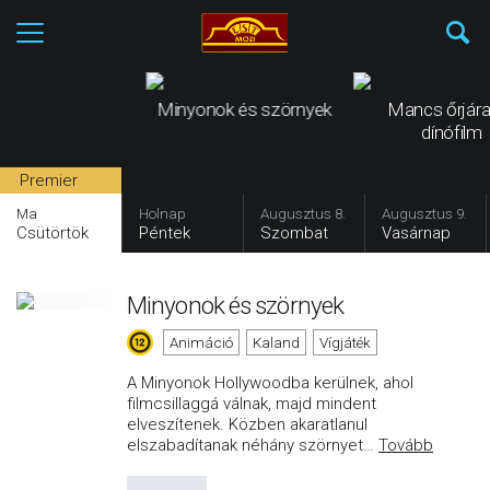
Minyonok és szörnyek
Mancs őrjára
dínófilm
Premier
Ma
Holnap
Augusztus 8.
Augusztus 9.
Csütörtök
Péntek
Szombat
Vasárnap
Minyonok és szörnyek
Animáció
Kaland
Vígjáték
A Minyonok Hollywoodba kerülnek, ahol
filmcsillaggá válnak, majd mindent
elveszítenek. Közben akaratlanul
elszabadítanak néhány szörnyet
…
Tovább