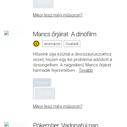
15:00
Mikor lesz még műsoron?
Mancs őrjárat: A dínófilm
Animáció
Családi
Hőseink útja ezúttal a dinoszauruszokhoz
vezet, hiszen egy kis probléma adódott a
dzsungelben. A nagysikerű Mancs őrjárat
harmadik fejezetében
…
Tovább
Premier
17:00
Mikor lesz még műsoron?
Pókember: Vadonatúj nap