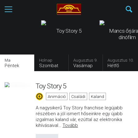
Toy Story 5
Mancs őrjára
dínófilm
Ma
Holnap
Augusztus 9.
Augusztus 10.
Péntek
Szombat
Vasárnap
Hétfő
Toy Story 5
Animáció
Családi
Kaland
A nagysikerű Toy Story franchise legújabb
részében a jól ismert hőseinkre egy újabb
izgalmas kaland vár, ezúttal az elektronika
kihívásaival
…
Tovább