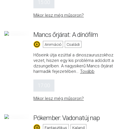
15:00
Mikor lesz még műsoron?
Mancs őrjárat: A dínófilm
Animáció
Családi
Hőseink útja ezúttal a dinoszauruszokhoz
vezet, hiszen egy kis probléma adódott a
dzsungelben. A nagysikerű Mancs őrjárat
harmadik fejezetében
…
Tovább
17:00
Mikor lesz még műsoron?
Pókember: Vadonatúj nap
Fantasztikus
Kaland