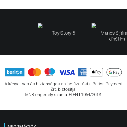
Toy Story 5
Mancs őrjára
dínófilm
A kényelmes és biztonságos online fizetést a Barion Payment
Zrt. biztosítja.
MNB engedély száma: H-EN-I-1064/2013.
INFORMÁCIÓK