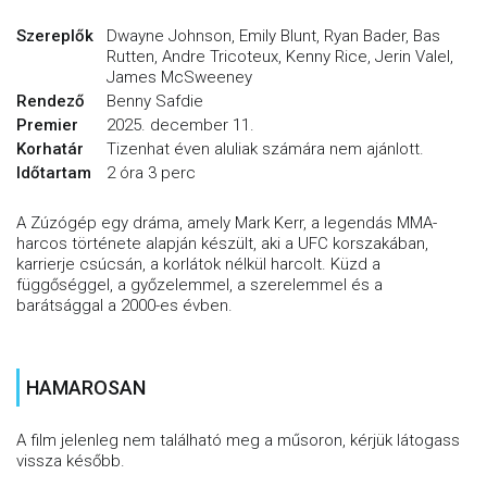
Szereplők
Dwayne Johnson, Emily Blunt, Ryan Bader, Bas
Rutten, Andre Tricoteux, Kenny Rice, Jerin Valel,
James McSweeney
Rendező
Benny Safdie
Premier
2025. december 11.
Korhatár
Tizenhat éven aluliak számára nem ajánlott.
Időtartam
2 óra 3 perc
A Zúzógép egy dráma, amely Mark Kerr, a legendás MMA-
harcos története alapján készült, aki a UFC korszakában,
karrierje csúcsán, a korlátok nélkül harcolt. Küzd a
függőséggel, a győzelemmel, a szerelemmel és a
barátsággal a 2000-es évben.
HAMAROSAN
A film jelenleg nem található meg a műsoron, kérjük látogass
vissza később.