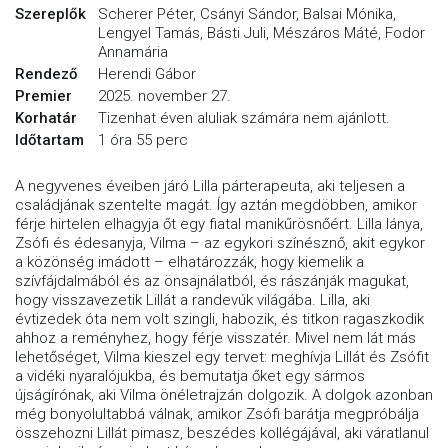
Szereplők
Scherer Péter, Csányi Sándor, Balsai Mónika,
Lengyel Tamás, Básti Juli, Mészáros Máté, Fodor
Annamária
Rendező
Herendi Gábor
Premier
2025. november 27.
Korhatár
Tizenhat éven aluliak számára nem ajánlott.
Időtartam
1 óra 55 perc
A negyvenes éveiben járó Lilla párterapeuta, aki teljesen a
családjának szentelte magát. Így aztán megdöbben, amikor
férje hirtelen elhagyja őt egy fiatal manikűrösnőért. Lilla lánya,
Zsófi és édesanyja, Vilma – az egykori színésznő, akit egykor
a közönség imádott – elhatározzák, hogy kiemelik a
szívfájdalmából és az önsajnálatból, és rászánják magukat,
hogy visszavezetik Lillát a randevúk világába. Lilla, aki
évtizedek óta nem volt szingli, habozik, és titkon ragaszkodik
ahhoz a reményhez, hogy férje visszatér. Mivel nem lát más
lehetőséget, Vilma kieszel egy tervet: meghívja Lillát és Zsófit
a vidéki nyaralójukba, és bemutatja őket egy sármos
újságírónak, aki Vilma önéletrajzán dolgozik. A dolgok azonban
még bonyolultabbá válnak, amikor Zsófi barátja megpróbálja
összehozni Lillát pimasz, beszédes kollégájával, aki váratlanul