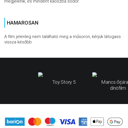
megjelenik, és mindent káoszba sodor.
HAMAROSAN
A film jelenleg nem található meg a műsoron, kérjük látogass
vissza később.
Toy Story 5
Mancs őrjára
dínófilm