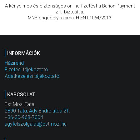
A kényelmes és biztonságos online fizetést a Barion Payment
Zrt. biztosítja.
MNB engedély száma: H-EN-I-1064/2013.
INFORMÁCIÓK
Házirend
Fizetési tájékoztató
Adatkezelési tájékoztató
KAPCSOLAT
Est Mozi Tata
2890 Tata, Ady Endre utca 21.
+36-30-968-7004
ugyfelszolgalat@estmozi.hu