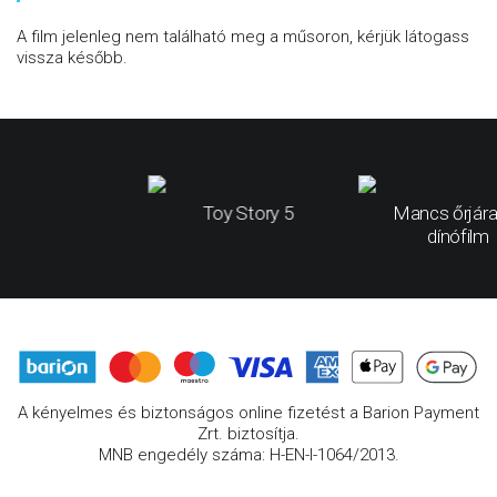
A film jelenleg nem található meg a műsoron, kérjük látogass
vissza később.
Toy Story 5
Mancs őrjára
dínófilm
A kényelmes és biztonságos online fizetést a Barion Payment
Zrt. biztosítja.
MNB engedély száma: H-EN-I-1064/2013.