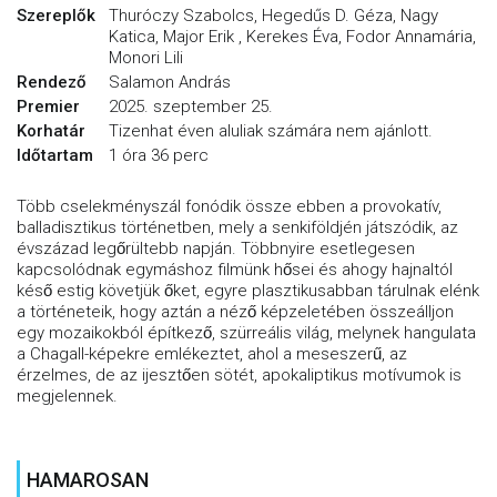
Szereplők
Thuróczy Szabolcs, Hegedűs D. Géza, Nagy
Katica, Major Erik , Kerekes Éva, Fodor Annamária,
Monori Lili
Rendező
Salamon András
Premier
2025. szeptember 25.
Korhatár
Tizenhat éven aluliak számára nem ajánlott.
Időtartam
1 óra 36 perc
Több cselekményszál fonódik össze ebben a provokatív,
balladisztikus történetben, mely a senkiföldjén játszódik, az
évszázad legőrültebb napján. Többnyire esetlegesen
kapcsolódnak egymáshoz filmünk hősei és ahogy hajnaltól
késő estig követjük őket, egyre plasztikusabban tárulnak elénk
a történeteik, hogy aztán a néző képzeletében összeálljon
egy mozaikokból építkező, szürreális világ, melynek hangulata
a Chagall-képekre emlékeztet, ahol a meseszerű, az
érzelmes, de az ijesztően sötét, apokaliptikus motívumok is
megjelennek.
HAMAROSAN