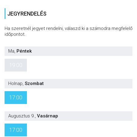
JEGYRENDELÉS
Ha szeretnél jegyet rendelni, válaszd ki a számodra megfelelő
időpontot.
Ma
,
Péntek
19:00
Holnap
,
Szombat
17:00
Augusztus 9.
,
Vasárnap
17:00