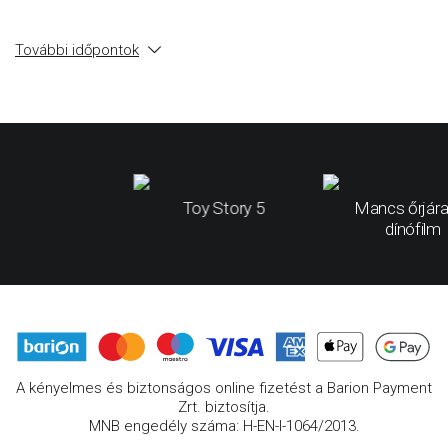
További időpontok
Toy Story 5
Mancs őrjára
dínófilm
A kényelmes és biztonságos online fizetést a Barion Payment
Zrt. biztosítja.
MNB engedély száma: H-EN-I-1064/2013.