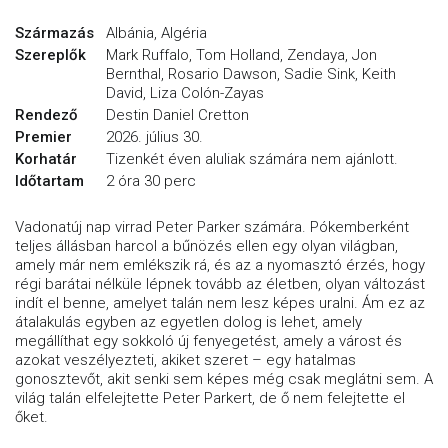
Származás
Albánia, Algéria
Szereplők
Mark Ruffalo, Tom Holland, Zendaya, Jon
Bernthal, Rosario Dawson, Sadie Sink, Keith
David, Liza Colón-Zayas
Rendező
Destin Daniel Cretton
Premier
2026. július 30.
Korhatár
Tizenkét éven aluliak számára nem ajánlott.
Időtartam
2 óra 30 perc
Vadonatúj nap virrad Peter Parker számára. Pókemberként
teljes állásban harcol a bűnözés ellen egy olyan világban,
amely már nem emlékszik rá, és az a nyomasztó érzés, hogy
régi barátai nélküle lépnek tovább az életben, olyan változást
indít el benne, amelyet talán nem lesz képes uralni. Ám ez az
átalakulás egyben az egyetlen dolog is lehet, amely
megállíthat egy sokkoló új fenyegetést, amely a várost és
azokat veszélyezteti, akiket szeret – egy hatalmas
gonosztevőt, akit senki sem képes még csak meglátni sem. A
világ talán elfelejtette Peter Parkert, de ő nem felejtette el
őket.