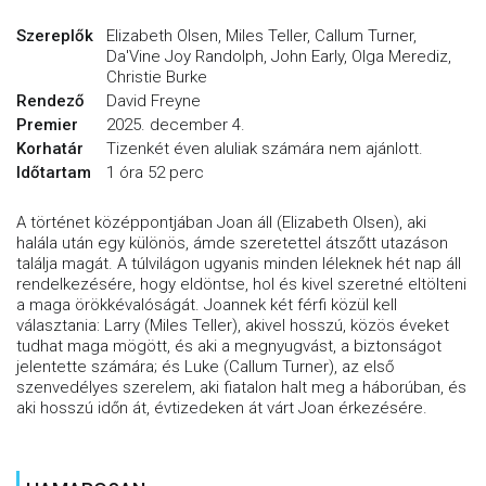
Szereplők
Elizabeth Olsen, Miles Teller, Callum Turner,
Da'Vine Joy Randolph, John Early, Olga Merediz,
Christie Burke
Rendező
David Freyne
Premier
2025. december 4.
Korhatár
Tizenkét éven aluliak számára nem ajánlott.
Időtartam
1 óra 52 perc
A történet középpontjában Joan áll (Elizabeth Olsen), aki
halála után egy különös, ámde szeretettel átszőtt utazáson
találja magát. A túlvilágon ugyanis minden léleknek hét nap áll
rendelkezésére, hogy eldöntse, hol és kivel szeretné eltölteni
a maga örökkévalóságát. Joannek két férfi közül kell
választania: Larry (Miles Teller), akivel hosszú, közös éveket
tudhat maga mögött, és aki a megnyugvást, a biztonságot
jelentette számára; és Luke (Callum Turner), az első
szenvedélyes szerelem, aki fiatalon halt meg a háborúban, és
aki hosszú időn át, évtizedeken át várt Joan érkezésére.