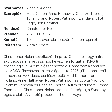
Származás
Albánia, Algéria
Szereplők
Matt Damon, Anne Hathaway, Charlize Theron,
Tom Holland, Robert Pattinson, Zendaya, Elliot
Page, Jon Bernthal
Rendező
Christopher Nolan
Premier
2026. július 16.
Korhatár
Tizenhat éven aluliak számára nem ajánlott.
Időtartam
2 óra 52 perc
Christopher Nolan következő filmje, az Odüsszeia egy mitikus
akcióeposz, melyet számos helyszínen forgattak IMAX®
technológiával. A film először hozza el Homérosz alapművét
az IMAX® filmvásznakra, és világszerte 2026. júliusában kerül
a mozikba. Az Odüsszeia főszereplői Matt Damon, Tom
Holland, Anne Hathaway, Robert Pattinson és Lupita Nyong’o,
valamint Zendaya és Charlize Theron. A film producerei Emma
Thomas és Christopher Nolan, produkciós cégük, a Syncopy
égisze alatt. A vezető producer Thomas Hayslip.