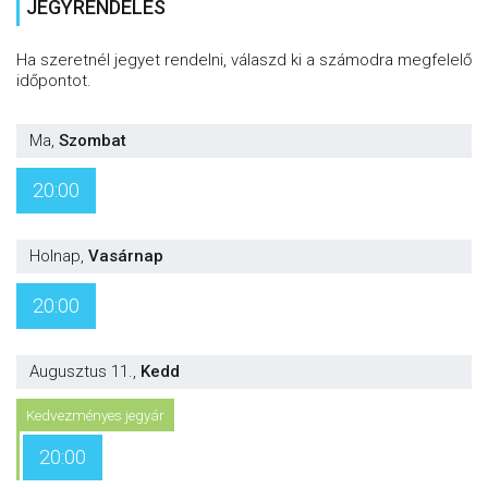
JEGYRENDELÉS
Ha szeretnél jegyet rendelni, válaszd ki a számodra megfelelő
időpontot.
Ma
,
Szombat
20:00
Holnap
,
Vasárnap
20:00
Augusztus 11.
,
Kedd
Kedvezményes jegyár
20:00