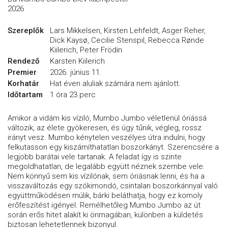
2026
Szereplők
Lars Mikkelsen, Kirsten Lehfeldt, Asger Reher,
Dick Kaysø, Cecilie Stenspil, Rebecca Rønde
Kiilerich, Peter Frödin
Rendező
Karsten Kiilerich
Premier
2026. június 11.
Korhatár
Hat éven aluliak számára nem ajánlott.
Időtartam
1 óra 23 perc
Amikor a vidám kis víziló, Mumbo Jumbo véletlenül óriássá
változik, az élete gyökeresen, és úgy tűnik, végleg, rossz
irányt vesz. Mumbo kénytelen veszélyes útra indulni, hogy
felkutasson egy kiszámíthatatlan boszorkányt. Szerencsére a
legjobb barátai vele tartanak. A feladat így is szinte
megoldhatatlan, de legalább együtt néznek szembe vele.
Nem könnyű sem kis vízilónak, sem óriásnak lenni, és ha a
visszaváltozás egy szókimondó, csintalan boszorkánnyal való
együttműködésen múlik, bárki beláthatja, hogy ez komoly
erőfeszítést igényel. Remélhetőleg Mumbo Jumbo az út
során erős hitet alakít ki önmagában, különben a küldetés
biztosan lehetetlennek bizonyul.