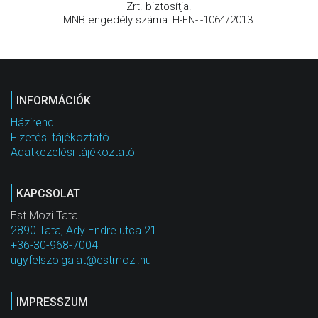
Zrt. biztosítja.
MNB engedély száma: H-EN-I-1064/2013.
INFORMÁCIÓK
Házirend
Fizetési tájékoztató
Adatkezelési tájékoztató
KAPCSOLAT
Est Mozi Tata
2890 Tata, Ady Endre utca 21.
+36-30-968-7004
ugyfelszolgalat@estmozi.hu
IMPRESSZUM