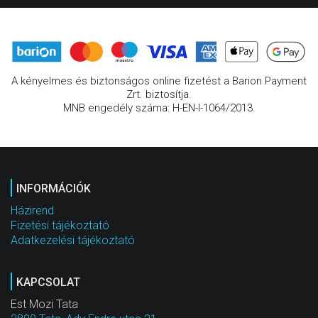
A kényelmes és biztonságos online fizetést a Barion Payment
Zrt. biztosítja.
MNB engedély száma: H-EN-I-1064/2013.
INFORMÁCIÓK
Házirend
Fizetési tájékoztató
Adatkezelési tájékoztató
KAPCSOLAT
Est Mozi Tata