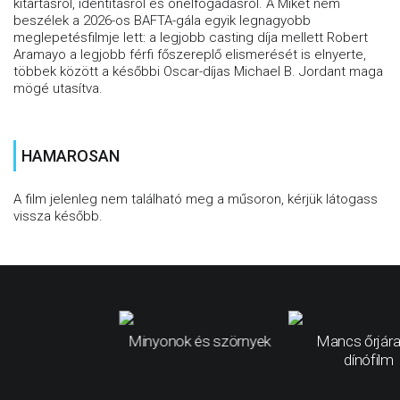
kitartásról, identitásról és önelfogadásról. A Miket nem
beszélek a 2026-os BAFTA-gála egyik legnagyobb
meglepetésfilmje lett: a legjobb casting díja mellett Robert
Aramayo a legjobb férfi főszereplő elismerését is elnyerte,
többek között a későbbi Oscar-díjas Michael B. Jordant maga
mögé utasítva.
HAMAROSAN
A film jelenleg nem található meg a műsoron, kérjük látogass
vissza később.
Minyonok és szörnyek
Mancs őrjára
dínófilm