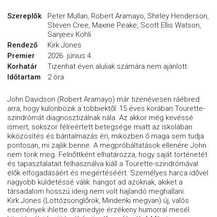
Szereplők
Peter Mullan, Robert Aramayo, Shirley Henderson,
Steven Cree, Maxine Peake, Scott Ellis Watson,
Sanjeev Kohli
Rendező
Kirk Jones
Premier
2026. június 4.
Korhatár
Tizenhat éven aluliak számára nem ajánlott.
Időtartam
2 óra
John Davidson (Robert Aramayo) már tizenévesen ráébred
arra, hogy különbözik a többiektől: 15 éves korában Tourette-
szindrómát diagnosztizálnak nála. Az akkor még kevéssé
ismert, sokszor félreértett betegsége miatt az iskolában
kiközösítés és bántalmazás éri, miközben ő maga sem tudja
pontosan, mi zajlik benne. A megpróbáltatások ellenére John
nem törik meg. Felnőttként elhatározza, hogy saját történetét
és tapasztalatait felhasználva kiáll a Tourette-szindrómával
élők elfogadásáért és megértéséért. Személyes harca idővel
nagyobb küldetéssé válik: hangot ad azoknak, akiket a
társadalom hosszú ideig nem volt hajlandó meghallani.
Kirk Jones (Lottózsonglőrök, Mindenki megvan) új, valós
események ihlette dramedyje érzékeny humorral mesél