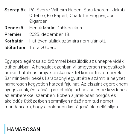
Szereplők
Pål Sverre Valheim Hagen, Sara Khorami, Jakob
Oftebro, Flo Fagerli, Charlotte Frogner, Jon
Øigarden
Rendező
Henrik Martin Dahlsbakken
Premier
2025. december 18.
Korhatár
Hat éven aluliak számára nem ajánlott.
Időtartam
1 óra 20 perc
Egy apró egércsalád örömmel készülődik az ünnepre vidéki
otthonukban. A hangulat azonban villámgyorsan megváltozik,
amikor hatalmas árnyak bukkannak fel körülöttük: emberek.
Bár mindenki békés karácsonyi együttlétre számít, a helyzet
hamarosan kegyetlen harccá fajulhat. Az elszánt egerek nem
nyugszanak, és rafinált pszichológiai hadviselésbe kezdenek
az emberekkel szemben. Ebben a játékosan pörgős és
akciódús ütközetben semmilyen néző nem tud nemet
mondani arra, hogy a bolondos kis rágcsálók mellé álljon.
HAMAROSAN