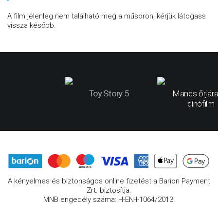
A film jelenleg nem található meg a műsoron, kérjük látogass
vissza később.
Toy Story 5
Mancs őrjára
dínófilm
A kényelmes és biztonságos online fizetést a Barion Payment
Zrt. biztosítja.
MNB engedély száma: H-EN-I-1064/2013.