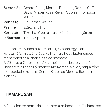
Szereplők
Gerard Butler, Morena Baccarin, Roman Griffin
Davis, Amber Rose Revah, Sophie Thompson,
William Abadie
Rendező
Ric Roman Waugh
Premier
2026. január 8.
Korhatár
Tizenhat éven aluliak számára nem ajánlott.
Időtartam
1 óra 26 perc
Bár John és Allison sikerrel jártak, azoban egy újabb
katasztrófa miatt újra útra kell kelniük, hogy biztonságos
menedéket találjanak a család számára.
A 2020-as a Greenland - Az utolsó menedék folytatására
visszatért a rendezői székbe Ric Roman Waugh, míg a főbb
szerepeket ezúttal is Gerard Butler és Morena Baccarin
alakítják.
HAMAROSAN
A film jelenleg nem található meg a műsoron, kérjük látogass