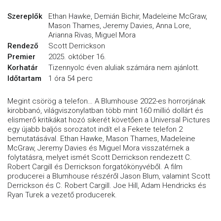
Szereplők
Ethan Hawke, Demián Bichir, Madeleine McGraw,
Mason Thames, Jeremy Davies, Anna Lore,
Arianna Rivas, Miguel Mora
Rendező
Scott Derrickson
Premier
2025. október 16.
Korhatár
Tizennyolc éven aluliak számára nem ajánlott.
Időtartam
1 óra 54 perc
Megint csörög a telefon… A Blumhouse 2022-es horrorjának
kirobbanó, világviszonylatban több mint 160 millió dollárt és
elismerő kritikákat hozó sikerét követően a Universal Pictures
egy újabb baljós sorozatot indít el a Fekete telefon 2
bemutatásával. Ethan Hawke, Mason Thames, Madeleine
McGraw, Jeremy Davies és Miguel Mora visszatérnek a
folytatásra, melyet ismét Scott Derrickson rendezett C.
Robert Cargill és Derrickson forgatókönyvéből. A film
producerei a Blumhouse részéről Jason Blum, valamint Scott
Derrickson és C. Robert Cargill. Joe Hill, Adam Hendricks és
Ryan Turek a vezető producerek.