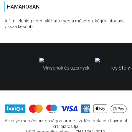
HAMAROSAN
A film jelenleg nem található meg a műsoron, kérjük látogass
vissza később.
Minyonok és szörnyek
Toy Story 
A kényelmes és biztonságos online fizetést a Barion Payment
Zrt. biztosítja.
MNB engedély száma: H-EN-I-1064/2013.