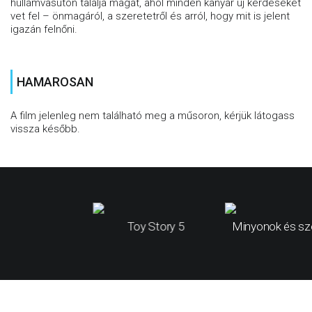
hullámvasúton találja magát, ahol minden kanyar új kérdéseket
vet fel – önmagáról, a szeretetről és arról, hogy mit is jelent
igazán felnőni.
HAMAROSAN
A film jelenleg nem található meg a műsoron, kérjük látogass
vissza később.
Toy Story 5
Minyonok és sz