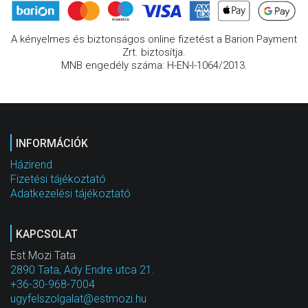
A kényelmes és biztonságos online fizetést a Barion Payment
Zrt. biztosítja.
MNB engedély száma: H-EN-I-1064/2013.
INFORMÁCIÓK
Házirend
Fizetési tájékoztató
Adatkezelési tájékoztató
KAPCSOLAT
Est Mozi Tata
2890 Tata, Ady Endre utca 21.
+36-30-968-7004
ugyfelszolgalat@estmozi.hu