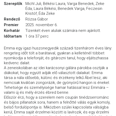
Szereplők
Michl Juli, Békési Laura, Varga Benedek, Zeke
Éda, Laura Békési, Benedek Varga, Feczesin
Kristóf, Éda Zeke
Rendező
Rózsa Gábor
Premier
2025. november 6.
Korhatár
Tizenkét éven aluliak számára nem ajánlott.
Időtartam
1 óra 37 perc
Emma egy igazi huszonegyedik századi tizenhárom éves lány:
rengeteg időt tölt a barátaival, gyakran a kelleténél többet
nyomkodja a telefonját, és gitározni tanul, hogy eljátszhassa
kedvenc dalait.
A zeneiskolában az idei karácsonyi gálára párokba osztják a
diákokat, hogy együtt adják elő választott dalaikat. Emma
társa a nála idősebb, különc és érzékeny lelkű Ábel lesz, aki
nemcsak kiválóan zongorázik, de gyönyörű hangon is énekel.
Tehetsége és személyisége hamar hatással lesz Emmára –
valami új és mély érzés ébred benne.
Először érzi, hogy a szerelem nem csupán tinédzserrománc
és bájos pillanatok sora, hanem a felnőtté válás egyik komoly,
belső fordulópontja is. Miközben szülei kapcsolata válságba
kerül, Emma saját érzelmei között is lavírozik, és egy érzelmi