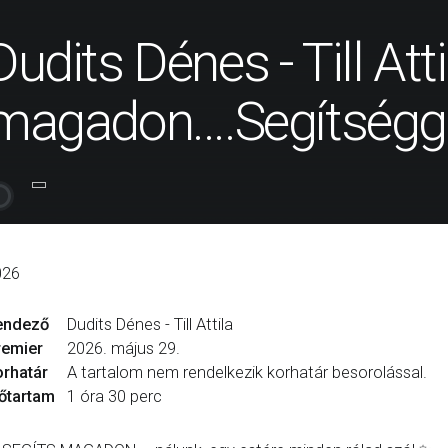
Dudits Dénes - Till Atti
magadon....Segítségge
026
endező
Dudits Dénes - Till Attila
remier
2026. május 29.
rhatár
A tartalom nem rendelkezik korhatár besorolással.
őtartam
1 óra 30 perc