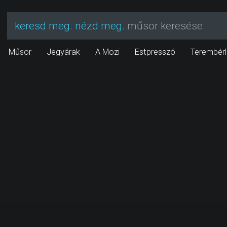
keresd meg. nézd meg.
műsor keresése
Műsor
Jegyárak
A Mozi
Estpresszó
Terembérl