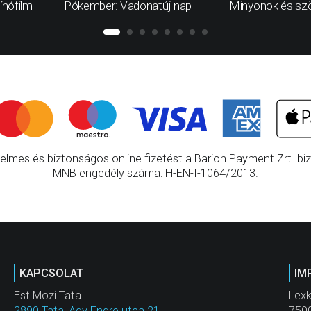
ínófilm
Pókember: Vadonatúj nap
Minyonok és sz
elmes és biztonságos online fizetést a Barion Payment Zrt. bizt
MNB engedély száma: H-EN-I-1064/2013.
KAPCSOLAT
IM
Est Mozi Tata
Lexk
2890 Tata, Ady Endre utca 21.
7500