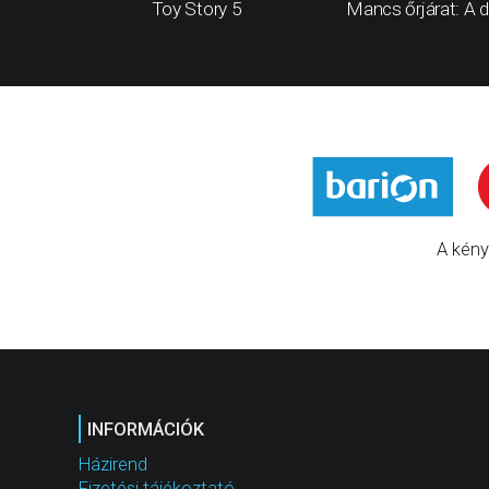
Toy Story 5
Mancs őrjárat: A d
A kény
INFORMÁCIÓK
Házirend
Fizetési tájékoztató