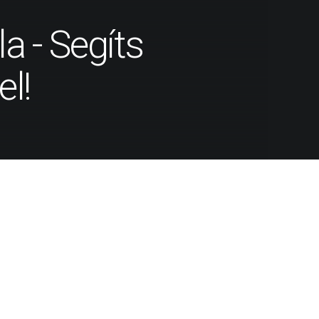
la - Segíts
l!