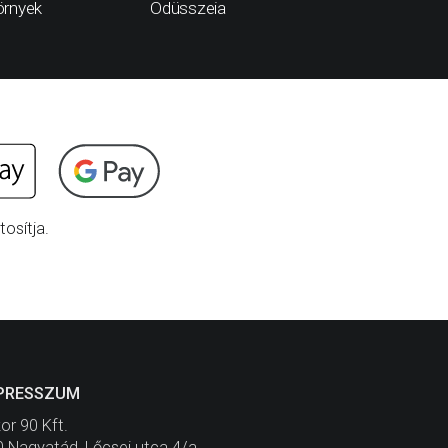
örnyek
Odüsszeia
Az idege
osítja.
PRESSZUM
or 90 Kft.
 Nagyatád, Lőcsei utca 4/a.