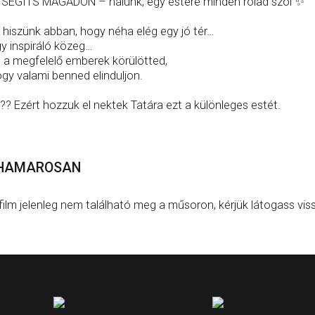
SEGÍTS MAGADON – nálunk, egy estére minden rólad szól ✨
 hiszünk abban, hogy néha elég egy jó tér…
y inspiráló közeg…
 a megfelelő emberek körülötted,
gy valami benned elinduljon.
?? Ezért hozzuk el nektek Tatára ezt a különleges estét.
HAMAROSAN
film jelenleg nem található meg a műsoron, kérjük látogass vis