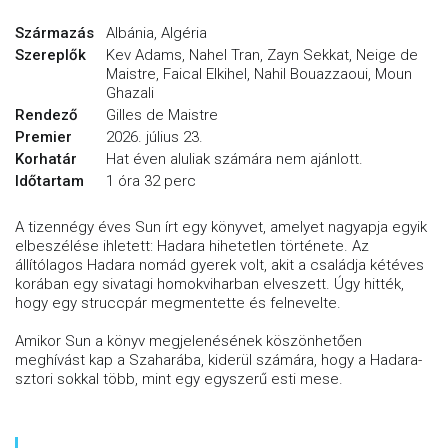
Származás
Albánia, Algéria
Szereplők
Kev Adams, Nahel Tran, Zayn Sekkat, Neige de
Maistre, Faical Elkihel, Nahil Bouazzaoui, Moun
Ghazali
Rendező
Gilles de Maistre
Premier
2026. július 23.
Korhatár
Hat éven aluliak számára nem ajánlott.
Időtartam
1 óra 32 perc
A tizennégy éves Sun írt egy könyvet, amelyet nagyapja egyik
elbeszélése ihletett: Hadara hihetetlen története. Az
állítólagos Hadara nomád gyerek volt, akit a családja kétéves
korában egy sivatagi homokviharban elveszett. Úgy hitték,
hogy egy struccpár megmentette és felnevelte.
Amikor Sun a könyv megjelenésének köszönhetően
meghívást kap a Szaharába, kiderül számára, hogy a Hadara-
sztori sokkal több, mint egy egyszerű esti mese.