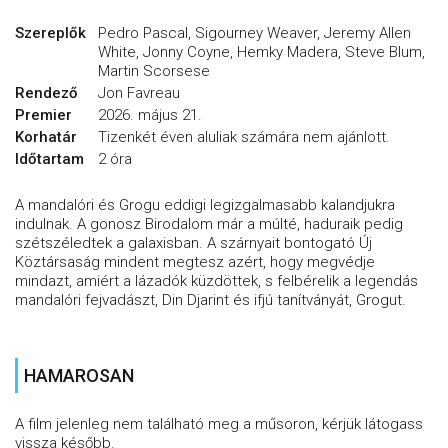
Szereplők
Pedro Pascal, Sigourney Weaver, Jeremy Allen
White, Jonny Coyne, Hemky Madera, Steve Blum,
Martin Scorsese
Rendező
Jon Favreau
Premier
2026. május 21.
Korhatár
Tizenkét éven aluliak számára nem ajánlott.
Időtartam
2 óra
A mandalóri és Grogu eddigi legizgalmasabb kalandjukra
indulnak. A gonosz Birodalom már a múlté, haduraik pedig
szétszéledtek a galaxisban. A szárnyait bontogató Új
Köztársaság mindent megtesz azért, hogy megvédje
mindazt, amiért a lázadók küzdöttek, s felbérelik a legendás
mandalóri fejvadászt, Din Djarint és ifjú tanítványát, Grogut.
HAMAROSAN
A film jelenleg nem található meg a műsoron, kérjük látogass
vissza később.